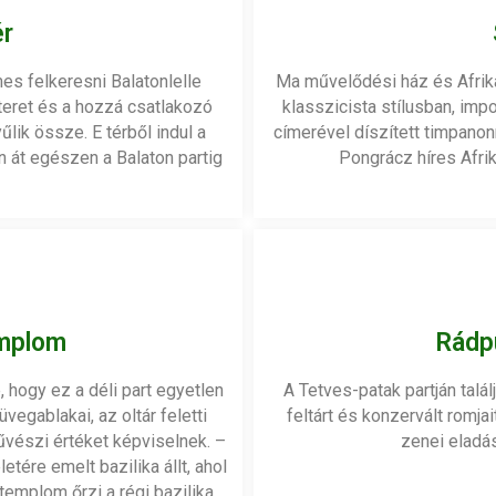
ér
es felkeresni Balatonlelle
Ma művelődési ház és Afrik
teret és a hozzá csatlakozó
klasszicista stílusban, im
lik össze. E térből indul a
címerével díszített timpanon
n át egészen a Balaton partig
Pongrácz híres Afri
emplom
Rádp
 hogy ez a déli part egyetlen
A Tetves-patak partján talá
egablakai, az oltár feletti
feltárt és konzervált romja
űvészi értéket képviselnek. –
zenei eladás
tére emelt bazilika állt, ahol
j templom őrzi a régi bazilika