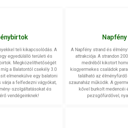
énybirtok
Napfény 
yekkel teli kikapcsolódás. A
A Napfény strand és élményf
gy egyedülálló területi és
attrakciója. A strandon 20
birtok. Megközelíthetőségét
medréből kikotort homo
 míg a Balatontól csekély 3.0
kisgyermekes családok parad
csit elmenekülve egy balatoni
található az élményfürdő
s várja a felfedezni vágyókat,
szaunaház működik. A gyerme
lmény-szolgáltatásokat és
kővel burkolt medencéi 
atérő vendégeinknek!
pezsgőfürdővel, nya