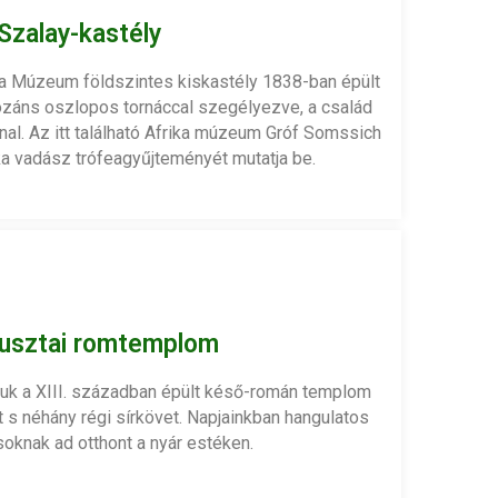
Szalay-kastély
a Múzeum földszintes kiskastély 1838-ban épült
pozáns oszlopos tornáccal szegélyezve, a család
nal. Az itt található Afrika múzeum Gróf Somssich
ka vadász trófeagyűjteményét mutatja be.
usztai romtemplom
ljuk a XIII. században épült késő-román templom
it s néhány régi sírkövet. Napjainkban hangulatos
oknak ad otthont a nyár estéken.