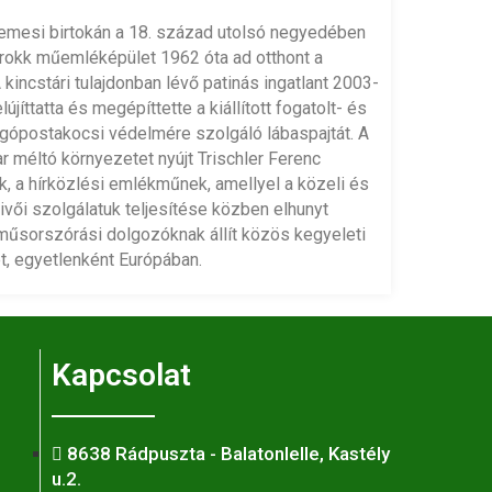
emesi birtokán a 18. század utolsó negyedében
barokk műemléképület 1962 óta ad otthont a
kincstári tulajdonban lévő patinás ingatlant 2003-
ttatta és megépíttette a kiállított fogatolt- és
gópostakocsi védelmére szolgáló lábaspajtát. A
ar méltó környezetet nyújt Trischler Ferenc
 a hírközlési emlékműnek, amellyel a közeli és
vivői szolgálatuk teljesítése közben elhunyt
műsorszórási dolgozóknak állít közös kegyeleti
, egyetlenként Európában.
Kapcsolat
8638 Rádpuszta - Balatonlelle, Kastély
u.2.