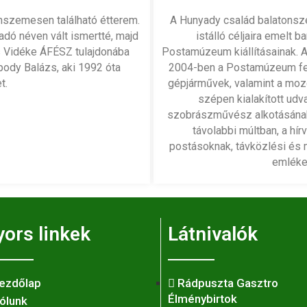
onszemesen található étterem.
A Hunyady család balatonsz
adó néven vált ismertté, majd
istálló céljaira emelt 
 Vidéke ÁFÉSZ tulajdonába
Postamúzeum kiállításainak. A 
pody Balázs, aki 1992 óta
2004-ben a Postamúzeum felújí
t.
gépjárművek, valamint a moz
szépen kialakított udv
szobrászművész alkotásának,
távolabbi múltban, a hír
postásoknak, távközlési és 
emléket
yors linkek
Látnivalók
ezdőlap
Rádpuszta Gasztro
Élménybirtok
ólunk