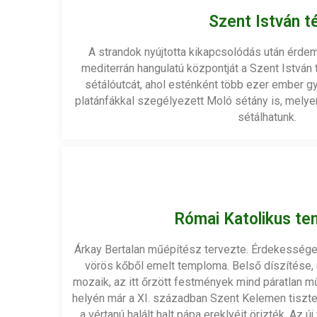
Szent István t
A strandok nyújtotta kikapcsolódás után érdem
mediterrán hangulatú központját a Szent István 
sétálóutcát, ahol esténként több ezer ember gyű
platánfákkal szegélyezett Moló sétány is, melye
sétálhatunk.
Római Katolikus t
Árkay Bertalan műépítész tervezte. Érdekessége,
vörös kőből emelt temploma. Belső díszítése, üv
mozaik, az itt őrzött festmények mind páratlan m
helyén már a XI. században Szent Kelemen tisztele
a vértanú halált halt pápa ereklyéit örizték. Az ú