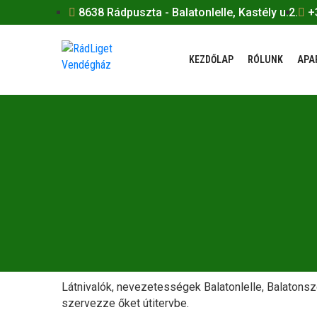
8638 Rádpuszta - Balatonlelle, Kastély u.2.
+
KEZDŐLAP
RÓLUNK
APA
Látnivalók, nevezetességek Balatonlelle, Balatons
szervezze őket útitervbe.