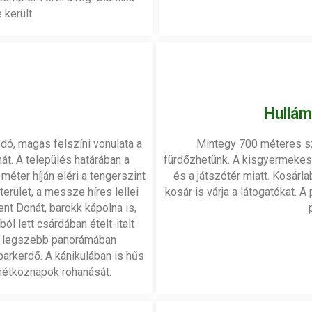
 került.
Hullám
ódó, magas felszíni vonulata a
Mintegy 700 méteres sz
. A település határában a
fürdőzhetünk. A kisgyermekes 
éter híján eléri a tengerszint
és a játszótér miatt. Kosárla
rület, a messze híres lellei
kosár is várja a látogatókat. 
ent Donát, barokk kápolna is,
l lett csárdában ételt-italt
l a legszebb panorámában
rkerdő. A kánikulában is hűs
 hétköznapok rohanását.