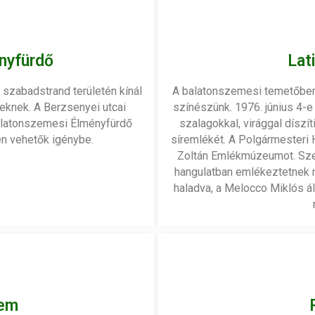
nyfürdő
Lat
szabadstrand területén kínál
A balatonszemesi temetőben 
knek. A Berzsenyei utcai
színészünk. 1976. június 4-e 
Balatonszemesi Élményfürdő
szalagokkal, virággal díszí
en vehetők igénybe.
síremlékét. A Polgármesteri H
Zoltán Emlékmúzeumot. Sze
hangulatban emlékeztetnek n
haladva, a Melocco Miklós ál
rem