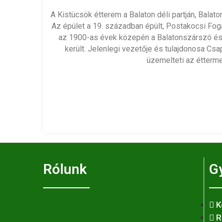
A Kistücsök étterem a Balaton déli partján, Balat
Az épület a 19. században épült, Postakocsi Fog
az 1900-as évek közepén a Balatonszárszó és
került. Jelenlegi vezetője és tulajdonosa Csa
üzemelteti az étterme
Rólunk
G
K
R