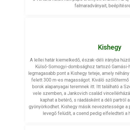
falmaradványait, beépítésre
Kishegy
A lellei határ kiemelkedő, észak-déli irányba húz
Külső-Somogyi-dombsághoz tartozó Gamási-hát
legmagasabb pont a Kishegy teteje, amely néhány m
felett 300 m-es magasságot. Kiváló szőlőtermő te
borok alapanyagai teremnek itt. Itt található a Sz
vele szemben, a Jankovich család vincellérházábó
kaphat a betérő, s ráadásként a déli partró
gyönyörkodhet. Kishegy másik nevezetessége a pa
levegő felüdít, a csend pedig elfeledteti a