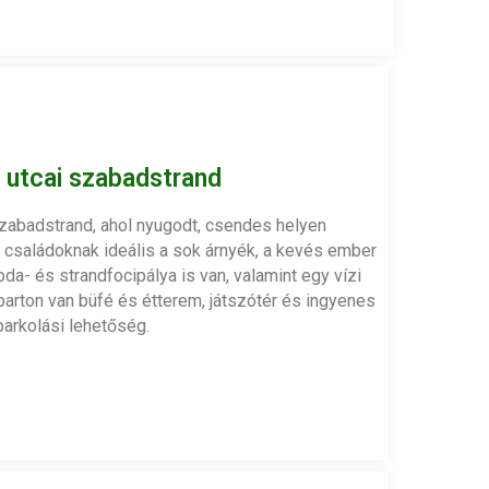
 utcai szabadstrand
abadstrand, ahol nyugodt, csendes helyen
családoknak ideális a sok árnyék, a kevés ember
bda- és strandfocipálya is van, valamint egy vízi
A parton van büfé és étterem, játszótér és ingyenes
parkolási lehetőség.