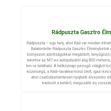
Rádpuszta Gasztro Élm
Rádpuszta – egy hely, ahol Rád vár minden élmén
Balatonlelle-Rádpuszta Gasztro Élménybirtok e
környezeti adottságokkal megáldott, lenyűgöző 
tekintve az M7-es autópályától alig 800 méterre,
km-re található. A hétköznapi pezsgő világból ki
közelségű, a Rádi-tavakkal körül ölelt, igazi kinc
ahol csalódásmentesen nyújtunk élvezetes é
tradiciót a betérő, megszálló és vissz