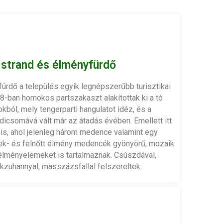
strand és élményfürdő
ürdő a település egyik legnépszerűbb turisztikai
08-ban homokos partszakaszt alakítottak ki a tó
kból, mely tengerparti hangulatot idéz, és a
icsomává vált már az átadás évében. Emellett itt
 is, ahol jelenleg három medence valamint egy
k- és felnőtt élmény medencék gyönyörű, mozaik
élményelemeket is tartalmaznak. Csúszdával,
kzuhannyal, masszázsfallal felszereltek.